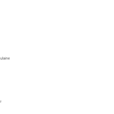
ulaine
u