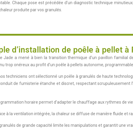
entable. Chaque pose est précédée d’un diagnostic technique minutieux
 chaleur produite par vos granulés.
e d’installation de poêle à pellet à
Jade a mené à bien la transition thermique d’un pavillon familial de 1
 trop onéreux au profit d’un poêle à pellets autonome, programmable e
 techniciens ont sélectionné un poêle à granulés de haute technologi
conduit de fumisterie étanche et discret, respectant scrupuleusement l
grammation horaire permet d’adapter le chauffage aux rythmes de vie de
ce à la ventilation intégrée, la chaleur se diffuse de manière fluide et r
granulés de grande capacité limite les manipulations et garantit une vraie 