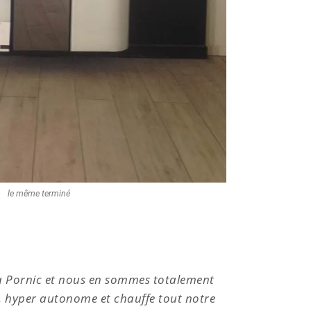
le même terminé
 à Pornic et nous en sommes totalement
Nous a
le, hyper autonome et chauffe tout notre
ravis !