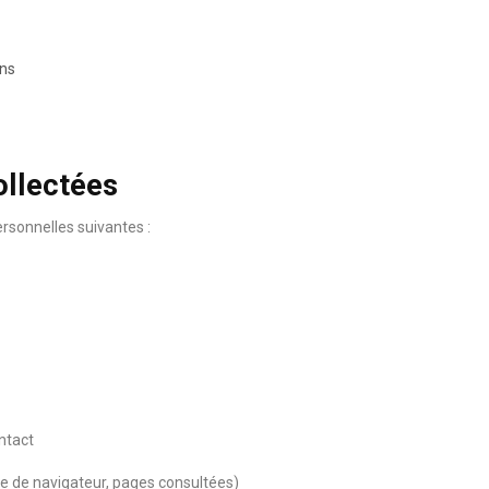
ins
ollectées
rsonnelles suivantes :
ntact
pe de navigateur, pages consultées)