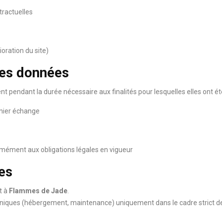
tractuelles
ioration du site)
des données
pendant la durée nécessaire aux finalités pour lesquelles elles ont été
rnier échange
mément aux obligations légales en vigueur
es
t à
Flammes de Jade
.
hniques (hébergement, maintenance) uniquement dans le cadre strict de