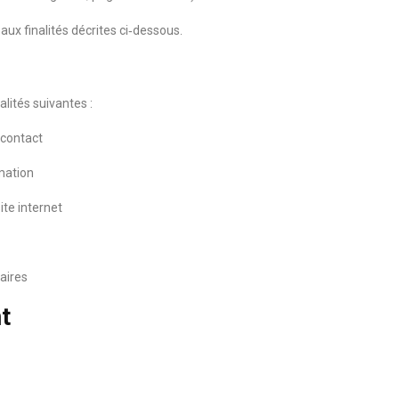
ux finalités décrites ci‑dessous.
lités suivantes :
 contact
rmation
ite internet
aires
t