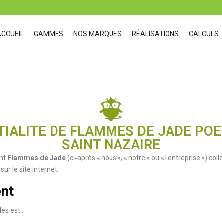
ACCUEIL
GAMMES
NOS MARQUES
RÉALISATIONS
CALCULS
TIALITE DE FLAMMES DE JADE PO
SAINT NAZAIRE
ent
Flammes de Jade
(ci‑après « nous », « notre » ou « l’entreprise ») co
sur le site internet.
ent
es est :