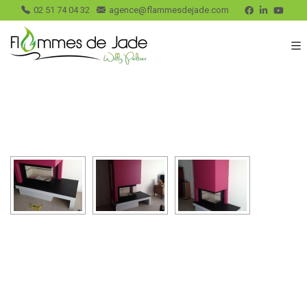
02 51 74 04 32
agence@flammesdejade.com