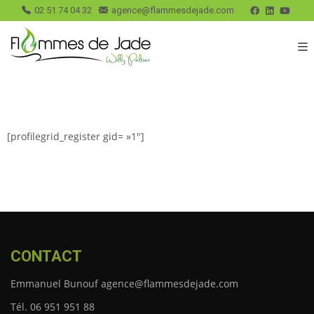
02 51 74 04 32
agence@flammesdejade.com
[profilegrid_register gid= »1″]
CONTACT
Emmanuel Bunouf agence@flammesdejade.com
Tél. 06 951 951 88