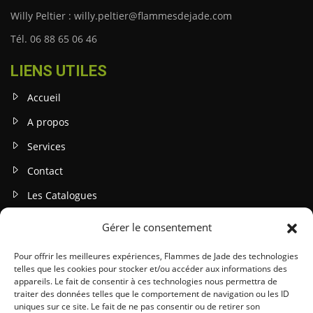
Willy Peltier : willy.peltier@flammesdejade.com
Tél. 06 88 65 06 46
LIENS UTILES
Accueil
A propos
Services
Contact
Les Catalogues
Gérer le consentement
INFOS LEGALES
Mentions légales
Pour offrir les meilleures expériences, Flammes de Jade des technologies
telles que les cookies pour stocker et/ou accéder aux informations des
Politique de confidentialité
appareils. Le fait de consentir à ces technologies nous permettra de
traiter des données telles que le comportement de navigation ou les ID
Gestion des cookies
uniques sur ce site. Le fait de ne pas consentir ou de retirer son