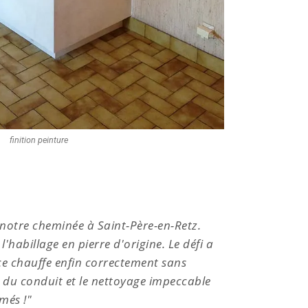
finition peinture
notre cheminée à Saint-Père-en-Retz.
"Nou
habillage en pierre d'origine. Le défi a
Notre a
ièce chauffe enfin correctement sans
ét
 du conduit et le nettoyage impeccable
consom
més !"