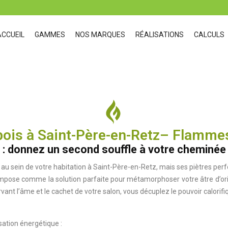
ACCUEIL
GAMMES
NOS MARQUES
RÉALISATIONS
CALCULS
 bois à Saint-Père-en-Retz– Flamme
z : donnez un second souffle à votre cheminée
au sein de votre habitation à Saint-Père-en-Retz, mais ses piètres per
impose comme la solution parfaite pour métamorphoser votre âtre d’
rvant l’âme et le cachet de votre salon, vous décuplez le pouvoir calori
ation énergétique :