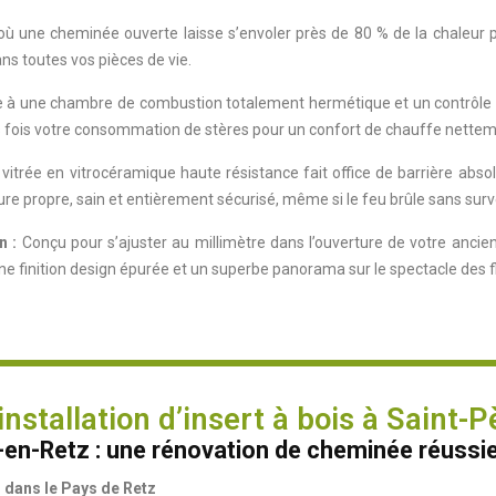
ù une cheminée ouverte laisse s’envoler près de 80 % de la chaleur par 
s toutes vos pièces de vie.
 à une chambre de combustion totalement hermétique et un contrôle fin 
ois fois votre consommation de stères pour un confort de chauffe nettem
itrée en vitrocéramique haute résistance fait office de barrière absol
re propre, sain et entièrement sécurisé, même si le feu brûle sans surve
n :
Conçu pour s’ajuster au millimètre dans l’ouverture de votre ancienn
t une finition design épurée et un superbe panorama sur le spectacle des
nstallation d’insert à bois à Saint-
-en-Retz : une rénovation de cheminée réussi
 dans le Pays de Retz