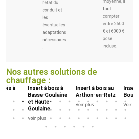
moyenne, il
l’état du
faut
conduit et
compter
les
entre 2500
éventuelles
€ et 6000 €
adaptations
pose
nécessaires
incluse.
.
Nos autres solutions de
chauffage :
 bois à
Insert à bois à
Insert à bois au
Insert
t
Basse-Goulaine
Arthon-en-Retz
Bougu
et Haute-
Voir plus
Voir pl
Goulaine
Voir plus