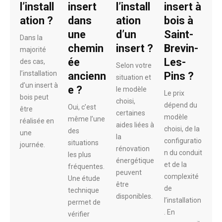
l’install
insert
l’install
insert à
ation ?
dans
ation
bois à
une
d’un
Saint-
Dans la
chemin
insert ?
Brevin-
majorité
ée
Les-
des cas,
Selon votre
l’installation
ancienn
Pins ?
situation et
d’un insert à
e ?
le modèle
Le prix
bois peut
choisi,
dépend du
Oui, c’est
être
certaines
modèle
même l’une
réalisée en
aides liées à
choisi, de la
des
une
la
configuratio
situations
journée.
rénovation
n du conduit
les plus
énergétique
et de la
fréquentes.
peuvent
complexité
Une étude
être
de
technique
disponibles.
l’installation
permet de
. En
vérifier