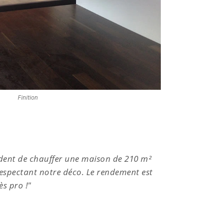
Finition
vident de chauffer une maison de 210 m²
"Un gr
 respectant notre déco. Le rendement est
avec ét
ès pro !"