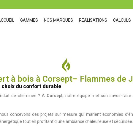
ACCUEIL
GAMMES
NOS MARQUES
RÉALISATIONS
CALCULS
ert à bois à Corsept– Flammes de 
le choix du confort durable
conduit de cheminée ? À
Corsept
, notre équipe met son savoir-faire 
t, nous concevons des projets sur mesure qui marient économies d’é
nergétique tout en profitant d’une ambiance chaleureuse et sécurisée p