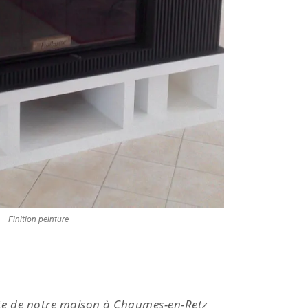
Finition peinture
erte de notre maison à Chaumes-en-Retz
Nous 