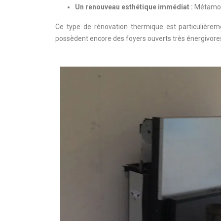
Un renouveau esthétique immédiat :
Métamorp
Ce type de rénovation thermique est particulièr
possèdent encore des foyers ouverts très énergivores,