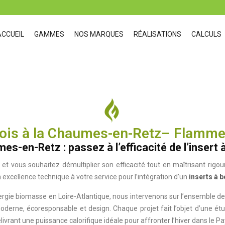
ACCUEIL
GAMMES
NOS MARQUES
RÉALISATIONS
CALCULS
bois à la Chaumes-en-Retz– Flamm
-en-Retz : passez à l’efficacité de l’insert à
et vous souhaitez démultiplier son efficacité tout en maîtrisant rig
excellence technique à votre service pour l’intégration d’un
inserts à b
nergie biomasse en Loire-Atlantique, nous intervenons sur l’ensembl
erne, écoresponsable et design. Chaque projet fait l’objet d’une étu
élivrant une puissance calorifique idéale pour affronter l’hiver dans le P