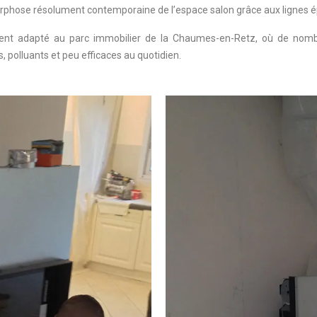
hose résolument contemporaine de l’espace salon grâce aux lignes ép
ement adapté au parc immobilier de la Chaumes-en-Retz, où de no
 polluants et peu efficaces au quotidien.