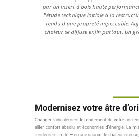
ire : de
par un insert à bois haute performance.
r a été
l'étude technique initiale à la restruc
le, la
rendu d'une propreté impeccable. Aujo
ermés !
chaleur se diffuse enfin partout. Un 
Modernisez votre âtre d’orig
Changer radicalement le rendement de votre ancienn
allier confort absolu et économies d’énergie. La mis
rendement limité — en une source de chaleur intense,