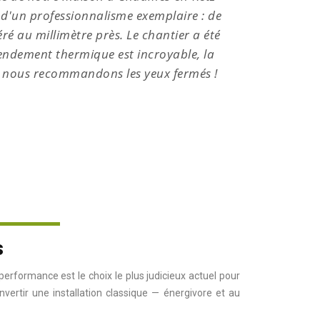
é d'un professionnalisme exemplaire : de
par un 
ré au millimètre près. Le chantier a été
l'étud
rendement thermique est incroyable, la
rendu
ue nous recommandons les yeux fermés !
chaleu
s
formance est le choix le plus judicieux actuel pour
nvertir une installation classique — énergivore et au