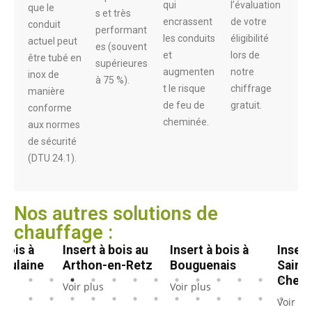
qui
l’évaluation
que le
s et très
encrassent
de votre
conduit
performant
les conduits
éligibilité
actuel peut
es (souvent
et
lors de
être tubé en
supérieures
augmenten
notre
inox de
à 75 %).
t le risque
chiffrage
manière
de feu de
gratuit.
conforme
cheminée.
aux normes
de sécurité
(DTU 24.1).
Nos autres solutions de
chauffage :
 bois à
Insert à bois au
Insert à bois à
Insert
oulaine
Arthon-en-Retz
Bouguenais
Saint
e-
Chef-
Voir plus
Voir plus
e
Voir pl