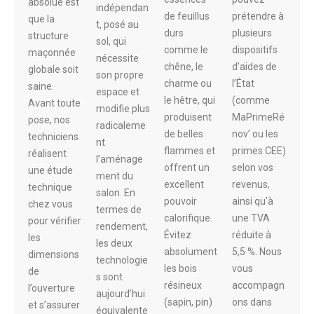
absolue est
indépendan
de feuillus
prétendre à
que la
t, posé au
durs
plusieurs
structure
sol, qui
comme le
dispositifs
maçonnée
nécessite
chêne, le
d’aides de
globale soit
son propre
charme ou
l’État
saine.
espace et
le hêtre, qui
(comme
Avant toute
modifie plus
produisent
MaPrimeRé
pose, nos
radicaleme
de belles
nov’ ou les
techniciens
nt
flammes et
primes CEE)
réalisent
l’aménage
offrent un
selon vos
une étude
ment du
excellent
revenus,
technique
salon. En
pouvoir
ainsi qu’à
chez vous
termes de
calorifique.
une TVA
pour vérifier
rendement,
Évitez
réduite à
les
les deux
absolument
5,5 %. Nous
dimensions
technologie
les bois
vous
de
s sont
résineux
accompagn
l’ouverture
aujourd’hui
(sapin, pin)
ons dans
et s’assurer
équivalente