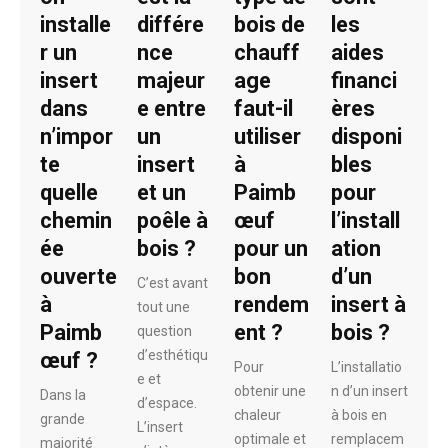
installe
différe
bois de
les
r un
nce
chauff
aides
insert
majeur
age
financi
dans
e entre
faut-il
ères
n’impor
un
utiliser
disponi
te
insert
à
bles
quelle
et un
Paimb
pour
chemin
poêle à
œuf
l’install
ée
bois ?
pour un
ation
ouverte
bon
d’un
C’est avant
à
rendem
insert à
tout une
Paimb
ent ?
bois ?
question
d’esthétiqu
œuf ?
Pour
L’installatio
e et
obtenir une
n d’un insert
Dans la
d’espace.
chaleur
à bois en
grande
L’insert
optimale et
remplacem
majorité