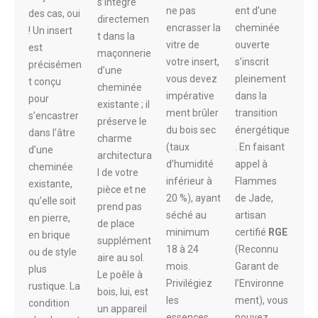
s’intègre
ne pas
ent d’une
des cas, oui
directemen
encrasser la
cheminée
! Un insert
t dans la
vitre de
ouverte
est
maçonnerie
votre insert,
s’inscrit
précisémen
d’une
vous devez
pleinement
t conçu
cheminée
impérative
dans la
pour
existante ; il
ment brûler
transition
s’encastrer
préserve le
du bois sec
énergétique
dans l’âtre
charme
(taux
. En faisant
d’une
architectura
d’humidité
appel à
cheminée
l de votre
inférieur à
Flammes
existante,
pièce et ne
20 %), ayant
de Jade,
qu’elle soit
prend pas
séché au
artisan
en pierre,
de place
minimum
certifié
RGE
en brique
supplément
18 à 24
(Reconnu
ou de style
aire au sol.
mois.
Garant de
plus
Le poêle à
Privilégiez
l’Environne
rustique. La
bois, lui, est
les
ment), vous
condition
un appareil
essences
pouvez