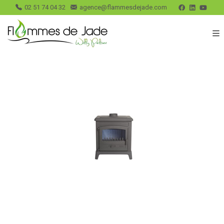
02 51 74 04 32
agence@flammesdejade.com