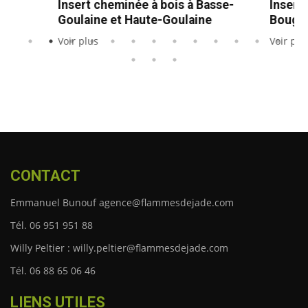
 Basse-
Insert cheminée à bois à
Inse
ine
Bouguenais
Voir 
Voir plus
CONTACT
Emmanuel Bunouf agence@flammesdejade.com
Tél. 06 951 951 88
Willy Peltier : willy.peltier@flammesdejade.com
Tél. 06 88 65 06 46
LIENS UTILES