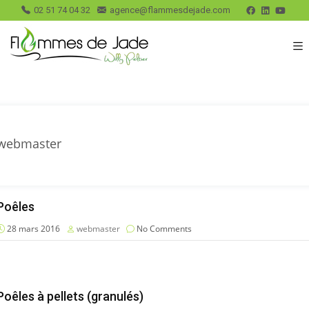
02 51 74 04 32
agence@flammesdejade.com
webmaster
Poêles
28 mars 2016
webmaster
No Comments
Poêles à pellets (granulés)