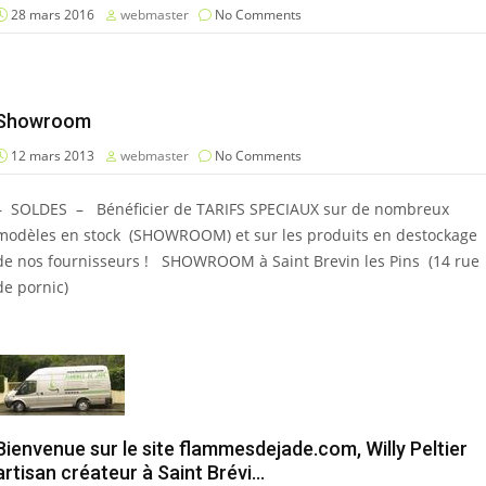
28 mars 2016
webmaster
No Comments
Showroom
12 mars 2013
webmaster
No Comments
– SOLDES – Bénéficier de TARIFS SPECIAUX sur de nombreux
modèles en stock (SHOWROOM) et sur les produits en destockage
de nos fournisseurs ! SHOWROOM à Saint Brevin les Pins (14 rue
de pornic)
Bienvenue sur le site flammesdejade.com, Willy Peltier
artisan créateur à Saint Brévi…