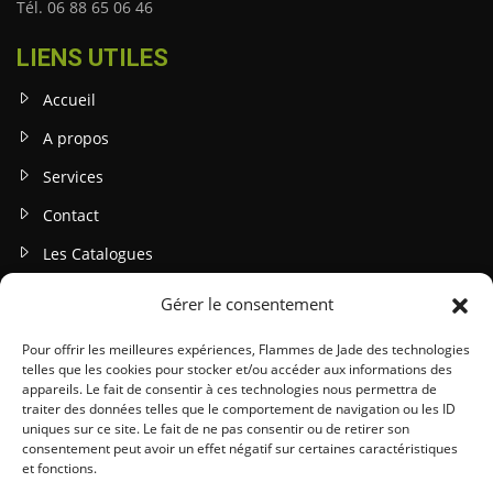
Tél. 06 88 65 06 46
LIENS UTILES
Accueil
A propos
Services
Contact
Les Catalogues
Gérer le consentement
INFOS LEGALES
Mentions légales
Pour offrir les meilleures expériences, Flammes de Jade des technologies
telles que les cookies pour stocker et/ou accéder aux informations des
Politique de confidentialité
appareils. Le fait de consentir à ces technologies nous permettra de
traiter des données telles que le comportement de navigation ou les ID
Gestion des cookies
uniques sur ce site. Le fait de ne pas consentir ou de retirer son
consentement peut avoir un effet négatif sur certaines caractéristiques
Conditions générales (CGU / CGV)
et fonctions.