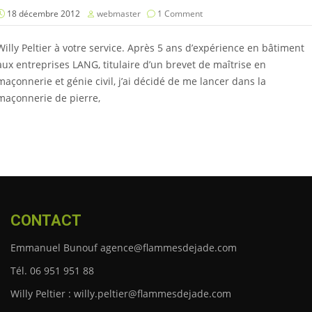
18 décembre 2012
webmaster
1 Comment
Willy Peltier à votre service. Après 5 ans d’expérience en bâtiment
aux entreprises LANG, titulaire d’un brevet de maîtrise en
maçonnerie et génie civil, j’ai décidé de me lancer dans la
maçonnerie de pierre,
CONTACT
Emmanuel Bunouf agence@flammesdejade.com
Tél. 06 951 951 88
Willy Peltier : willy.peltier@flammesdejade.com