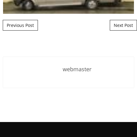
Post navigation
Previous Post
Next Post
webmaster