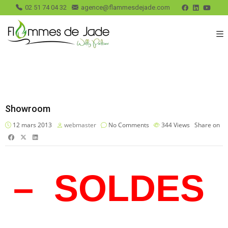
02 51 74 04 32
agence@flammesdejade.com
Showroom
12 mars 2013
webmaster
No Comments
344
Views
Share on
– SOLDES