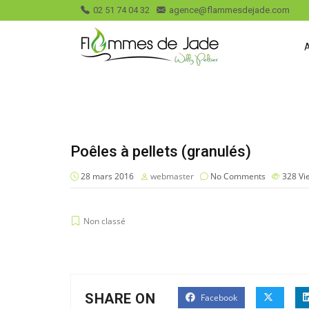
02 51 74 04 32
agence@flammesdejade.com
Poêles à pellets (granulés)
28 mars 2016
webmaster
No Comments
328
Vi
Non classé
SHARE ON
Facebook