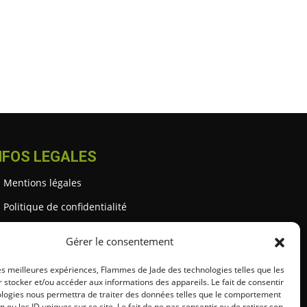
NFOS LEGALES
Mentions légales
Politique de confidentialité
Gestion des cookies
Gérer le consentement
Conditions générales (CGU / CGV)
les meilleures expériences, Flammes de Jade des technologies telles que les
 stocker et/ou accéder aux informations des appareils. Le fait de consentir
ologies nous permettra de traiter des données telles que le comportement
n ou les ID uniques sur ce site. Le fait de ne pas consentir ou de retirer son