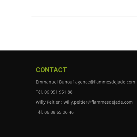
CONTACT
Emmanuel Bunouf agence@flammesdejade.com
Tél. 06 951 951 88
Willy Peltier : willy.peltier@flammesdejade.com
Tél. 06 88 65 06 46