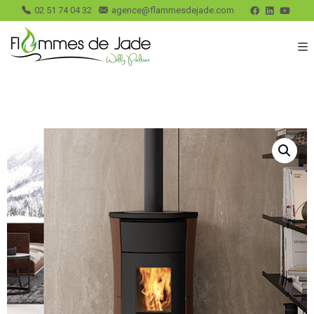
02 51 74 04 32
agence@flammesdejade.com