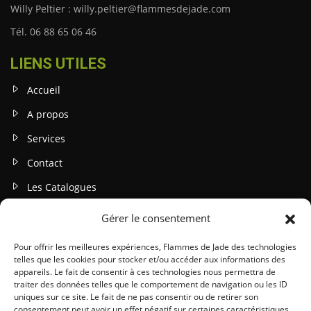
Willy Peltier : willy.peltier@flammesdejade.com
Tél. 06 88 65 06 46
LIENS UTILES
Accueil
A propos
Services
Contact
Les Catalogues
Gérer le consentement
INFOS LEGALES
Mentions légales
Pour offrir les meilleures expériences, Flammes de Jade des technologies
telles que les cookies pour stocker et/ou accéder aux informations des
Politique de confidentialité
appareils. Le fait de consentir à ces technologies nous permettra de
traiter des données telles que le comportement de navigation ou les ID
Gestion des cookies
uniques sur ce site. Le fait de ne pas consentir ou de retirer son
consentement peut avoir un effet négatif sur certaines caractéristiques