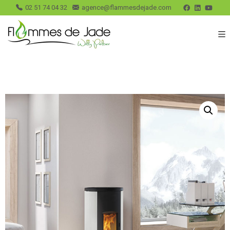
02 51 74 04 32
agence@flammesdejade.com