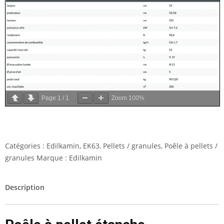
Page
1
/
1
Zoom
100%
Catégories :
Edilkamin
,
EK63
,
Pellets / granules
,
Poêle à pellets /
granules
Marque :
Edilkamin
Description