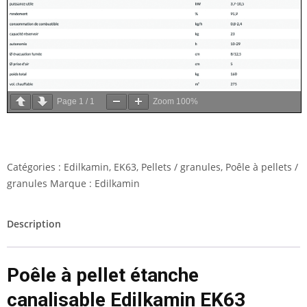
Page
1
/
1
Zoom
100%
Catégories :
Edilkamin
,
EK63
,
Pellets / granules
,
Poêle à pellets /
granules
Marque :
Edilkamin
Description
Poêle à pellet étanche
canalisable Edilkamin EK63