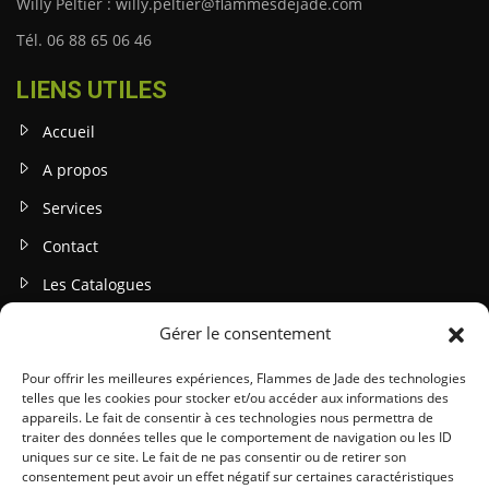
Willy Peltier : willy.peltier@flammesdejade.com
Tél. 06 88 65 06 46
LIENS UTILES
Accueil
A propos
Services
Contact
Les Catalogues
Gérer le consentement
INFOS LEGALES
Mentions légales
Pour offrir les meilleures expériences, Flammes de Jade des technologies
telles que les cookies pour stocker et/ou accéder aux informations des
Politique de confidentialité
appareils. Le fait de consentir à ces technologies nous permettra de
traiter des données telles que le comportement de navigation ou les ID
Gestion des cookies
uniques sur ce site. Le fait de ne pas consentir ou de retirer son
consentement peut avoir un effet négatif sur certaines caractéristiques