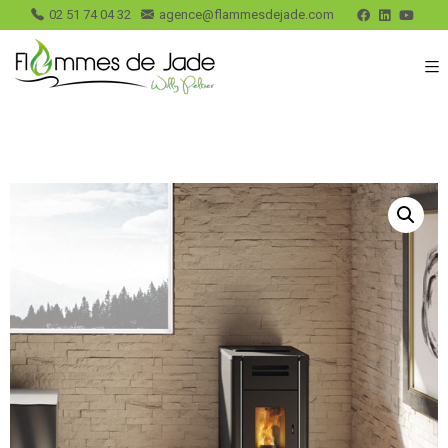
02 51 74 04 32
agence@flammesdejade.com