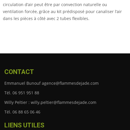
circulation d’air peut être par convection naturelle ou
ventilation forcée, grâce au kit prédisposé pour canaliser l’air
dans les pièces à côté avec 2 tubes flexibles.
CONTACT
Emmanuel Bunouf agence@flammesdejade.com
Tél. 06 951 951 88
Willy Peltier : willy.peltier@flammesdejade.com
Tél. 06 88 65 06 46
LIENS UTILES