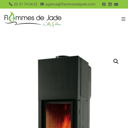
02 51 74 04 32
agence@flammesdejade.com