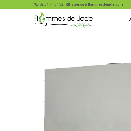
02 51 74 04 32
agence@flammesdejade.com