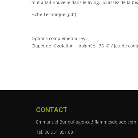
tout à fait nouvelle dans le living. Jouissez de la
Fiche Technique (pdf)
Options complémentaires :
Clapet de régulation + poignée : 361€ / Jeu de contr
CONTACT
Emmanuel Bunouf agence@flammesdejade.com
Tél. 06 951 951 88