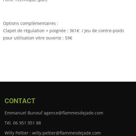
Options complémentaires :
Clapet de régulation + poignée : 361€ / Jeu de contre-poids
pour utilisation vitre ouverte : 59€
CONTACT
Emmanuel Bunouf agence@flammesdejade.com
Tél. 06 951 951 88
Willy Peltier : willy.peltier@flammesdejade.com