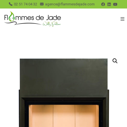
02 51 74 04 32
agence@flammesdejade.com