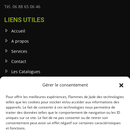
Tél. 06 88 65 06 46
LIENS UTILES
Accueil
A propos
Services
Contact
Les Catalogues
Gérer le consentement
INFOS LEGALES
Mentions légales
Pour offrir les meilleures expériences, Flammes de Jade des technologies
telles que les cookies pour stocker et/ou accéder aux informations des
Politique de confidentialité
appareils. Le fait de consentir à ces technologies nous permettra de
traiter des données telles que le comportement de navigation ou les ID
Gestion des cookies
uniques sur ce site. Le fait de ne pas consentir ou de retirer son
consentement peut avoir un effet négatif sur certaines caractéristiques
Conditions générales (CGU / CGV)
et fonctions.