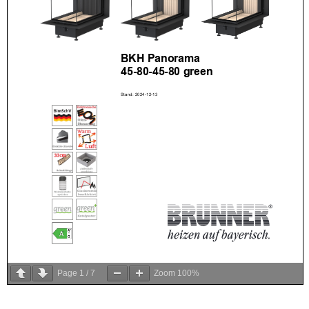
Page
1
/
7
Zoom
100%