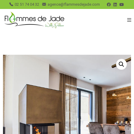
02 51 74 04 32
agence@flammesdejade.com