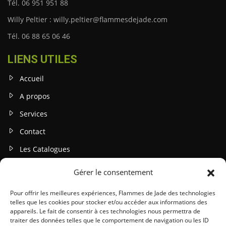
Tél. 06 951 951 88
Willy Peltier : willy.peltier@flammesdejade.com
Tél. 06 88 65 06 46
LIENS UTILES
Accueil
A propos
Services
Contact
Les Catalogues
Gérer le consentement
INFOS LEGALES
Mentions légales
Pour offrir les meilleures expériences, Flammes de Jade des technologies
telles que les cookies pour stocker et/ou accéder aux informations des
Politique de confidentialité
appareils. Le fait de consentir à ces technologies nous permettra de
traiter des données telles que le comportement de navigation ou les ID