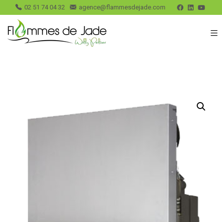
02 51 74 04 32
agence@flammesdejade.com