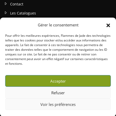
Contact
Les Catalogues
Gérer le consentement
INFOS LEGALES
Mentions légales
Pour offrir les meilleures expériences, Flammes de Jade des technologies
telles que les cookies pour stocker et/ou accéder aux informations des
Politique de confidentialité
appareils. Le fait de consentir à ces technologies nous permettra de
traiter des données telles que le comportement de navigation ou les ID
Gestion des cookies
uniques sur ce site. Le fait de ne pas consentir ou de retirer son
consentement peut avoir un effet négatif sur certaines caractéristiques
Conditions générales (CGU / CGV)
et fonctions.
Accepter
Refuser
Copyright 2026 © Willy Peltier | Tous droits réservés |
Mentions légales
|
Voir les préférences
Made with love by
Comfettis