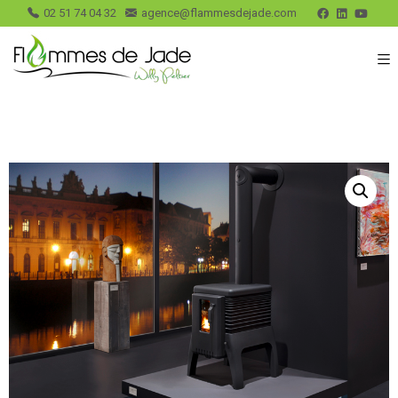
02 51 74 04 32
agence@flammesdejade.com