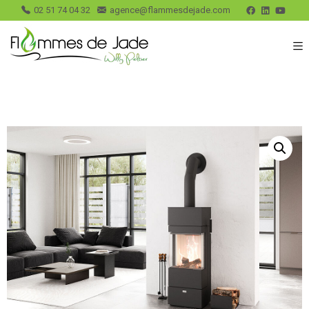
02 51 74 04 32
agence@flammesdejade.com