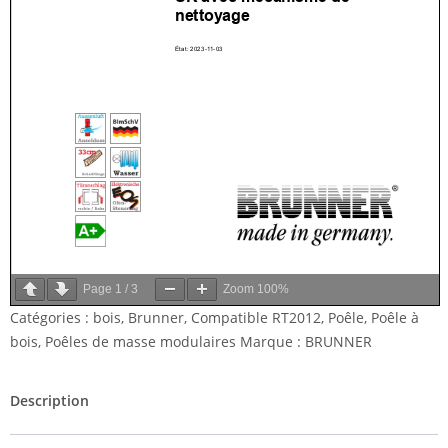
Page
1
/
3
Zoom
100%
Catégories :
bois
,
Brunner
,
Compatible RT2012
,
Poêle
,
Poêle à
bois
,
Poêles de masse modulaires
Marque :
BRUNNER
Description