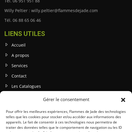
Tél. 06 951 951 88
Willy Peltier : willy.peltier@flammesdejade.com
Tél. 06 88 65 06 46
LIENS UTILES
Accueil
A propos
Services
Contact
Les Catalogues
Gérer le consentement
INFOS LEGALES
Mentions légales
Pour offrir les meilleures expériences, Flammes de Jade des technologies
telles que les cookies pour stocker et/ou accéder aux informations des
Politique de confidentialité
appareils. Le fait de consentir à ces technologies nous permettra de
traiter des données telles que le comportement de navigation ou les ID