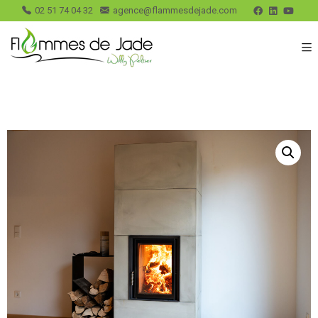
02 51 74 04 32
agence@flammesdejade.com