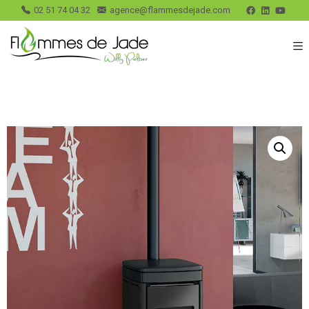
02 51 74 04 32
agence@flammesdejade.com