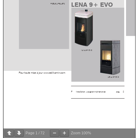
Page
1
/
72
Zoom
100%