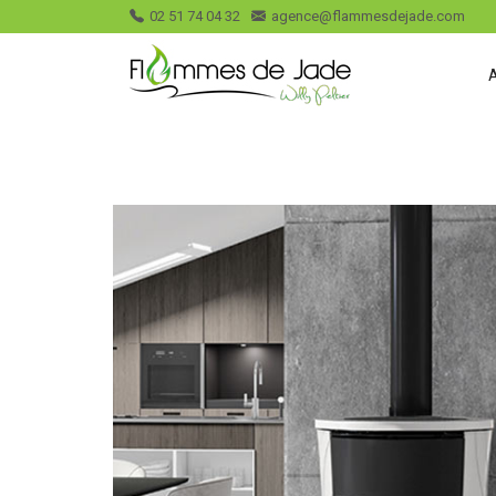
02 51 74 04 32
agence@flammesdejade.com