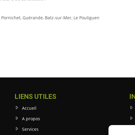
,
Pornichet, Guérande, Batz-sur-Mer, Le Pouliguen
LIENS UTILES
I
Accueil
A propos
Services