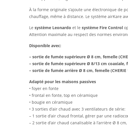
À la forme originale s’ajoute une électronique de po
chauffage, même à distance. Le système airKare avec 
Le
système Leonardo
et le
système Fire Control
op
Attention maximale au respect des normes environn
Disponible avec:
– sortie de fumée supérieure Ø 8 cm, femelle (CH
– sortie de fumée supérieure Ø 8/13 cm coaxiale,
– sortie de fumée arrière Ø 8 cm, femelle (CHERI
Adapté pour les maisons passives
• foyer en fonte
• frontal en fonte, top en céramique
• bougie en céramique
• 3 sorties d’air chaud avec 3 ventilateurs de série:
– 1 sortie d’air chaud frontal, gérer par une radi
– 2 sortie d’air chaud canalisable à l’arrière Ø 8