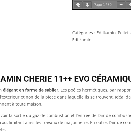
Page
1
/
80
Catégories :
Edilkamin
,
Pellets
Edilkamin
KAMIN CHERIE 11++ EVO CÉRAMIQ
gn
élégant en forme de sablier
. Les poêles hermétiques, par rapport
’extérieur et non de la pièce dans laquelle ils se trouvent. Idéal d
ennent à toute maison.
ir la sortie du gaz de combustion et l’entrée de l’air de combusti
ul trou, limitant ainsi les travaux de maçonnerie. En outre, l’air de 
le.