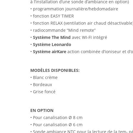
à l’installation d’une sonde d’ambiance en option)
• programmation journalière/hebdomadaire
• fonction EASY TIMER
• fonction RELAX (ventilation air chaud désactivable
• radiocommande “Mind remote”
•
Système The Mind
avec WI-FI intégré
•
Système Leonardo
•
Système airKare
action combinée d’ioniseur et d’
MODÈLES DISPONIBLES:
• Blanc crème
• Bordeaux
• Grise foncé
EN OPTION
• Pour canalisation Ø 8 cm
• Pour canalisation Ø 6 cm
• Sonde ambiance NTC pour la lecture de la tem- pé