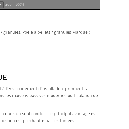
Zoom
100%
 / granules
,
Poêle à pellets / granules
Marque :
UE
 à l’environnement d’installation, prennent l’air
ans les maisons passives modernes où l’isolation de
on dans un seul conduit. Le principal avantage est
combustion est préchauffé par les fumées