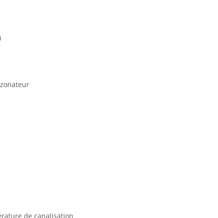
)
ozonateur
rature de canalisation