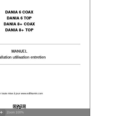
Zoom
100%