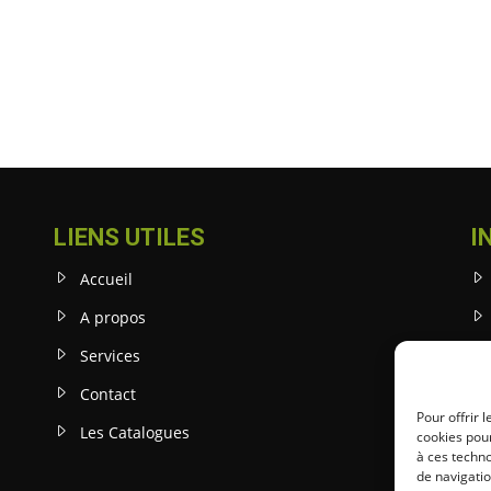
LIENS UTILES
I
Accueil
A propos
Services
Contact
Pour offrir 
Les Catalogues
cookies pour
à ces techn
de navigatio