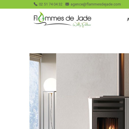
02 51 74 04 32
agence@flammesdejade.com