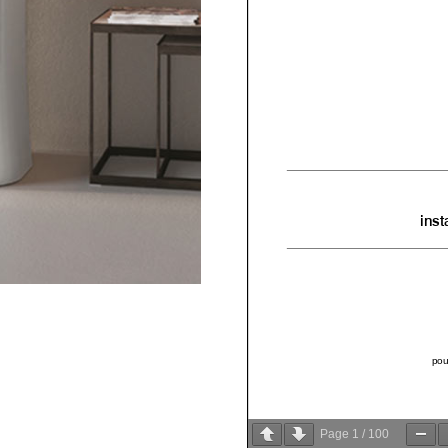
Page
1
/
100