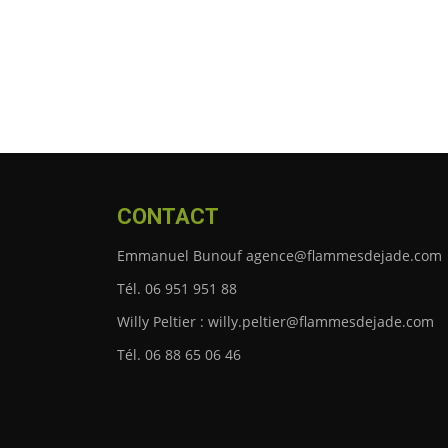
CONTACT
Emmanuel Bunouf agence@flammesdejade.com
Tél. 06 951 951 88
Willy Peltier : willy.peltier@flammesdejade.com
Tél. 06 88 65 06 46