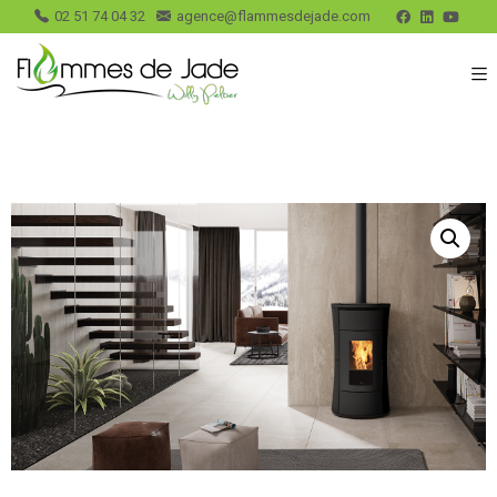
02 51 74 04 32
agence@flammesdejade.com