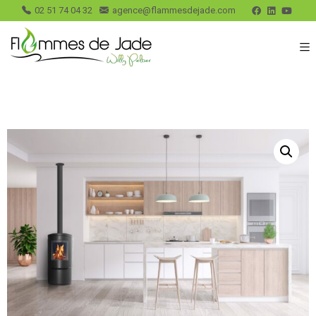
02 51 74 04 32
agence@flammesdejade.com