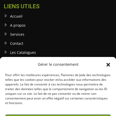
LIENS UTILES
Accueil
A propos
Services
Contact
Les Catalogues
Gérer le consentement
INFOS LEGALES
Mentions légales
Pour offrir les meilleures expériences, Flammes de Jade des technologies
telles que les cookies pour stocker et/ou accéder aux informations des
Politique de confidentialité
appareils. Le fait de consentir à ces technologies nous permettra de
traiter des données telles que le comportement de navigation ou les ID
Gestion des cookies
uniques sur ce site. Le fait de ne pas consentir ou de retirer son
consentement peut avoir un effet négatif sur certaines caractéristiques
Conditions générales (CGU / CGV)
et fonctions.