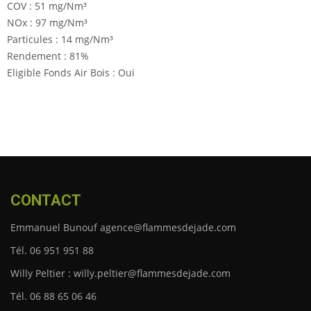
COV : 51 mg/Nm³
NOx : 97 mg/Nm³
Particules : 14 mg/Nm³
Rendement : 81%
Eligible Fonds Air Bois : Oui
CONTACT
Emmanuel Bunouf agence@flammesdejade.com
Tél. 06 951 951 88
Willy Peltier : willy.peltier@flammesdejade.com
Tél. 06 88 65 06 46