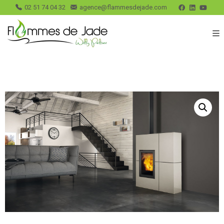
02 51 74 04 32
agence@flammesdejade.com