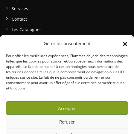
Services
Contact
Les Catalogues
Gérer le consentement
INFOS LEGALES
Mentions légales
Pour offrir les meilleures expériences, Flammes de Jade des technologies
telles que les cookies pour stocker et/ou accéder aux informations des
Politique de confidentialité
appareils. Le fait de consentir à ces technologies nous permettra de
traiter des données telles que le comportement de navigation ou les ID
Gestion des cookies
uniques sur ce site. Le fait de ne pas consentir ou de retirer son
consentement peut avoir un effet négatif sur certaines caractéristiques
Conditions générales (CGU / CGV)
et fonctions.
Accepter
Refuser
Copyright 2026 © Willy Peltier | Tous droits réservés |
Mentions légales
|