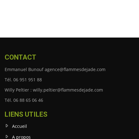
CONTACT
Emmanuel Bunouf agence@flammesdejade.com
Tél. 06 951 951 88
Willy Peltier : willy.peltier@flammesdejade.com
Tél. 06 88 65 06 46
LIENS UTILES
Accueil
A propos