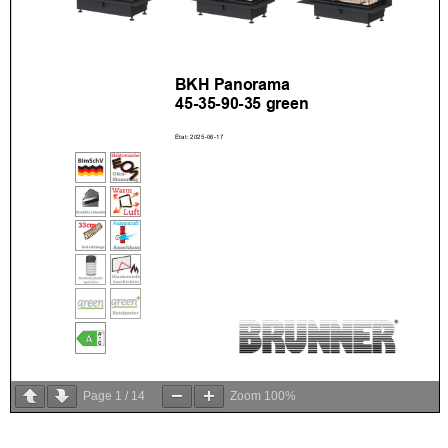
Page
1
/
14
Zoom
100%