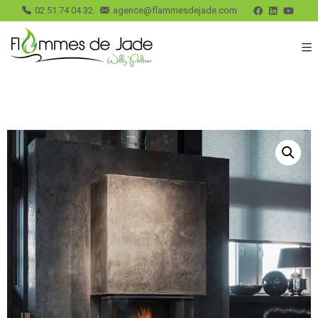
02 51 74 04 32
agence@flammesdejade.com