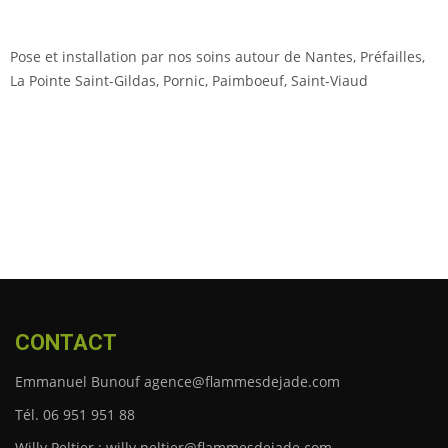
Pose et installation par nos soins autour de Nantes,
Préfailles,
La Pointe Saint-Gildas, Pornic, Paimboeuf, Saint-Viaud
CONTACT
Emmanuel Bunouf agence@flammesdejade.com
Tél. 06 951 951 88
Willy Peltier : willy.peltier@flammesdejade.com