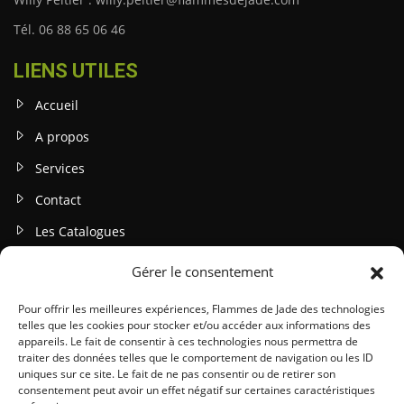
Tél. 06 88 65 06 46
LIENS UTILES
Accueil
A propos
Services
Contact
Les Catalogues
Gérer le consentement
INFOS LEGALES
Mentions légales
Pour offrir les meilleures expériences, Flammes de Jade des technologies
telles que les cookies pour stocker et/ou accéder aux informations des
Politique de confidentialité
appareils. Le fait de consentir à ces technologies nous permettra de
traiter des données telles que le comportement de navigation ou les ID
Gestion des cookies
uniques sur ce site. Le fait de ne pas consentir ou de retirer son
consentement peut avoir un effet négatif sur certaines caractéristiques