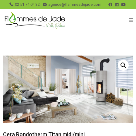
02 51 74 04 32
agence@flammesdejade.com
Cera Rondotherm Titan midi/mini