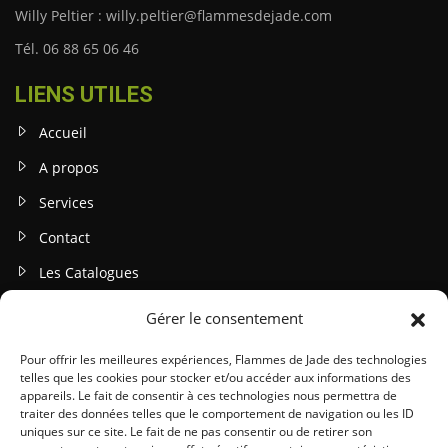
Willy Peltier : willy.peltier@flammesdejade.com
Tél. 06 88 65 06 46
LIENS UTILES
Accueil
A propos
Services
Contact
Les Catalogues
Gérer le consentement
INFOS LEGALES
Mentions légales
Pour offrir les meilleures expériences, Flammes de Jade des technologies
telles que les cookies pour stocker et/ou accéder aux informations des
Politique de confidentialité
appareils. Le fait de consentir à ces technologies nous permettra de
traiter des données telles que le comportement de navigation ou les ID
Gestion des cookies
uniques sur ce site. Le fait de ne pas consentir ou de retirer son