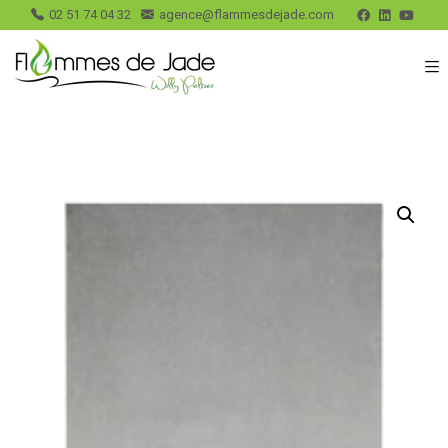
02 51 74 04 32
agence@flammesdejade.com