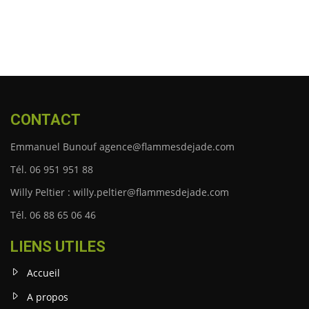
CONTACT
Emmanuel Bunouf agence@flammesdejade.com
Tél. 06 951 951 88
Willy Peltier : willy.peltier@flammesdejade.com
Tél. 06 88 65 06 46
LIENS UTILES
Accueil
A propos