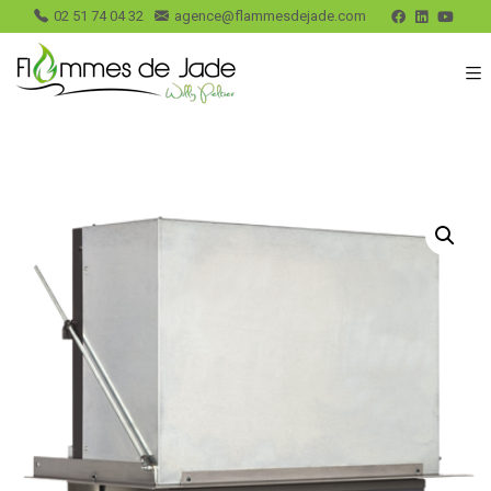
02 51 74 04 32
agence@flammesdejade.com