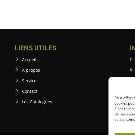
LIENS UTILES
I
Accueil
A propos
Services
Contact
Pour offrir 
Les Catalogues
cookies pour
à ces techn
de navigatio
consentement