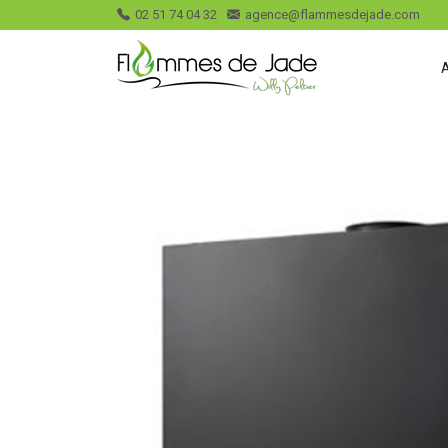
02 51 74 04 32
agence@flammesdejade.com