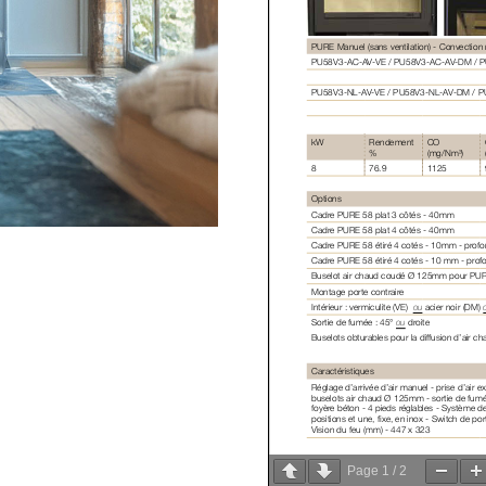
Page
1
/
2