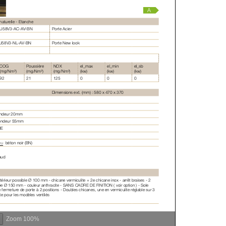
Zoom
100%