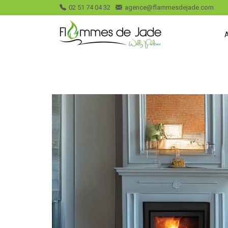
02 51 74 04 32
agence@flammesdejade.com