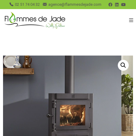
02 51 74 04 32
agence@flammesdejade.com