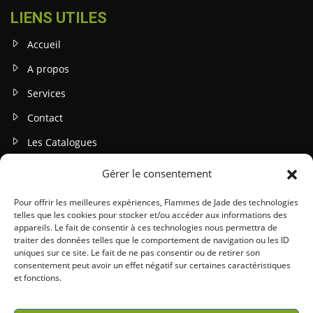
LIENS UTILES
Accueil
A propos
Services
Contact
Les Catalogues
Gérer le consentement
INFOS LEGALES
Mentions légales
Pour offrir les meilleures expériences, Flammes de Jade des technologies
telles que les cookies pour stocker et/ou accéder aux informations des
Politique de confidentialité
appareils. Le fait de consentir à ces technologies nous permettra de
traiter des données telles que le comportement de navigation ou les ID
Gestion des cookies
uniques sur ce site. Le fait de ne pas consentir ou de retirer son
consentement peut avoir un effet négatif sur certaines caractéristiques
Conditions générales (CGU / CGV)
et fonctions.