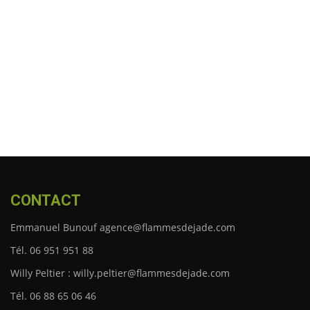
CONTACT
Emmanuel Bunouf agence@flammesdejade.com
Tél. 06 951 951 88
Willy Peltier : willy.peltier@flammesdejade.com
Tél. 06 88 65 06 46