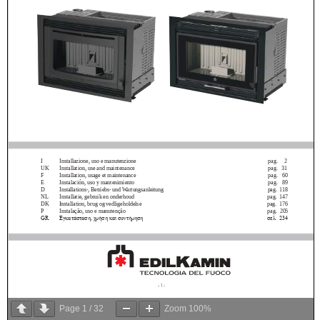
Page
1
/
32
Zoom
100%