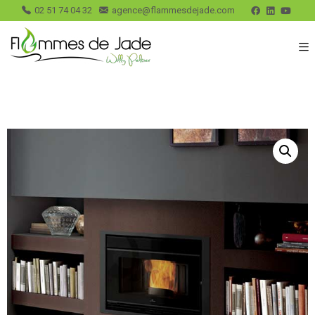
02 51 74 04 32
agence@flammesdejade.com