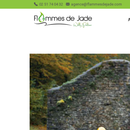
02 51 74 04 32
agence@flammesdejade.com