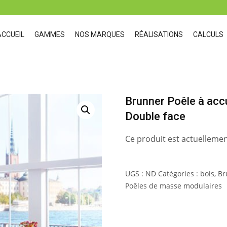
ACCUEIL
GAMMES
NOS MARQUES
RÉALISATIONS
CALCULS
Brunner Poêle à acc
Double face
Ce produit est actuellemen
UGS :
ND
Catégories :
bois
,
Br
Poêles de masse modulaires