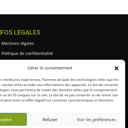
NFOS LEGALES
Mentions légales
Politique de confidentialité
Gestion des cookies
Gérer le consentement
Conditions générales (CGU / CGV)
les meilleures expériences, Flammes de Jade des technologies telles que les
 stocker et/ou accéder aux informations des appareils. Le fait de consentir
ologies nous permettra de traiter des données telles que le comportement
n ou les ID uniques sur ce site. Le fait de ne pas consentir ou de retirer son
 peut avoir un effet négatif sur certaines caractéristiques et fonctions.
cepter
Refuser
Voir les préférences