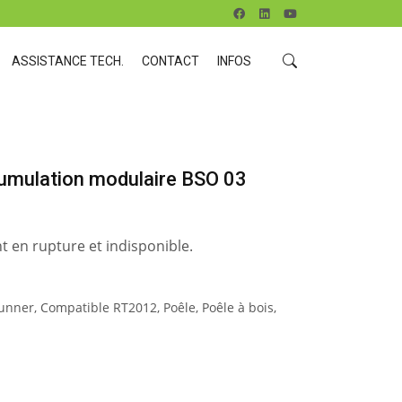
ASSISTANCE TECH.
CONTACT
INFOS
umulation modulaire BSO 03
t en rupture et indisponible.
unner
,
Compatible RT2012
,
Poêle
,
Poêle à bois
,