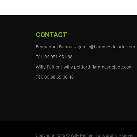
CONTACT
Emmanuel Bunouf agence@flammesdejade.com
Tél. 06 951 951 88
Willy Peltier : willy.peltier@flammesdejade.com
Tél. 06 88 65 06 46
Copyright 2026 © Willy Peltier | Tous droits réservés 