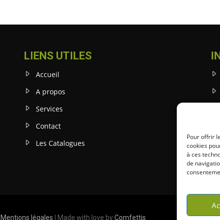
LIENS UTILES
I
Accueil
A propos
Services
Contact
Pour offrir 
Les Catalogues
cookies pour
à ces techn
de navigatio
consentement
Ac
|
Mentions légales
| Made with love by
Comfettis