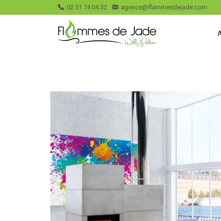
02 51 74 04 32
agence@flammesdejade.com