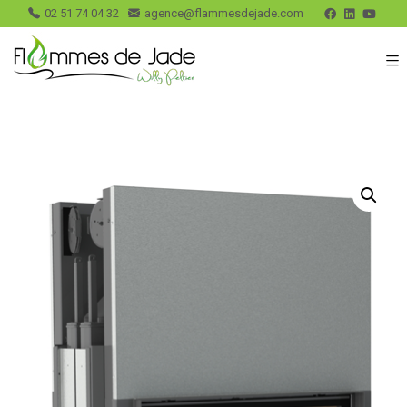
02 51 74 04 32
agence@flammesdejade.com