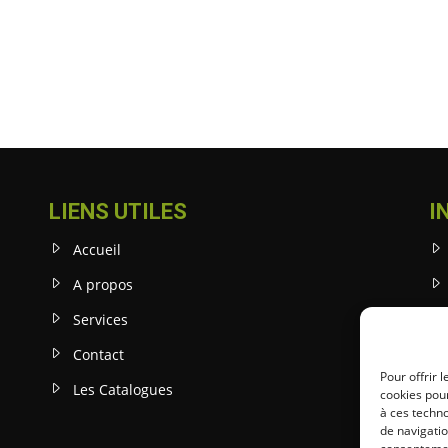
LIENS UTILES
I
Accueil
A propos
Services
Contact
Pour offrir 
Les Catalogues
cookies pour
à ces techn
de navigatio