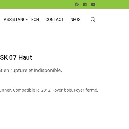
ASSISTANCE TECH.
CONTACT
INFOS
BSK 07 Haut
t en rupture et indisponible.
unner
,
Compatible RT2012
,
Foyer bois
,
Foyer fermé
,