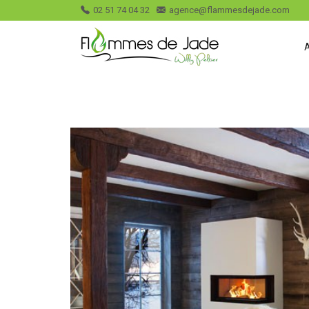
02 51 74 04 32
agence@flammesdejade.com