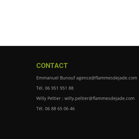
CONTACT
Emmanuel Bunouf agence@flammesdejade.com
Tél. 06 951 951 88
Willy Peltier : willy.peltier@flammesdejade.com
Tél. 06 88 65 06 46